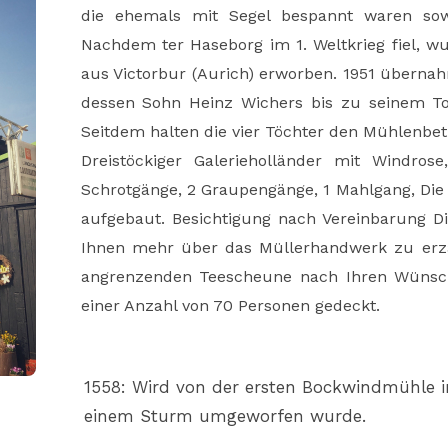
die ehemals mit Segel bespannt waren sowi
Nachdem ter Haseborg im 1. Weltkrieg fiel,
aus Victorbur (Aurich) erworben. 1951 übern
dessen Sohn Heinz Wichers bis zu seinem To
Seitdem halten die vier Töchter den Mühlenbet
Dreistöckiger Galerieholländer mit Windros
Schrotgänge, 2 Graupengänge, 1 Mahlgang, Die
aufgebaut. Besichtigung nach Vereinbarung Die
Ihnen mehr über das Müllerhandwerk zu erzä
angrenzenden Teescheune nach Ihren Wünsche
einer Anzahl von 70 Personen gedeckt.
1558: Wird von der ersten Bockwindmühle in
einem Sturm umgeworfen wurde.