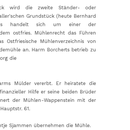
ck wird die zweite Ständer- oder
aller'schen Grundstück (heute Bernhard
Es handelt sich um einer der
em ostfries. Mühlenrecht das Führen
Das Ostfriesische Mühlenverzeichnis von
ldemühle an. Harm Borcherts betrieb zu
org die
rms Mülder vererbt. Er heiratete die
inanzieller Hilfe er seine beiden Brüder
nnert der Mühlen-Wappenstein mit der
Hauptstr. 61.
antje Sjammen übernehmen die Mühle.