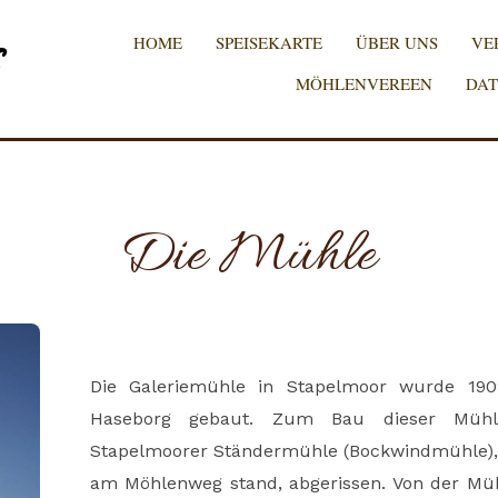
HOME
SPEISEKARTE
ÜBER UNS
VE
MÖHLENVEREEN
DAT
É
Die Mühle
Die Galeriemühle in Stapelmoor wurde 19
Haseborg gebaut. Zum Bau dieser Mühle
Stapelmoorer Ständermühle (Bockwindmühle),
am Möhlenweg stand, abgerissen. Von der Müh